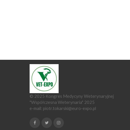
© 2025 Kongres Medycyny Weterynaryjnej
"Współczesna Weterynaria" 2025
e-mail:
piotr.tokarski@euro-expo.pl